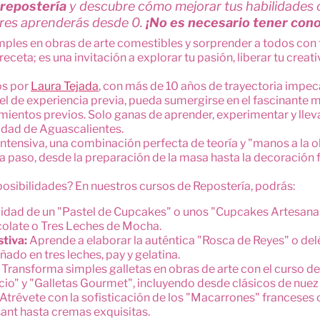
 repostería
y descubre cómo mejorar tus habilidades 
eres aprenderás desde 0.
¡No es necesario tener con
mples en obras de arte comestibles y sorprender a todos con
receta; es una invitación a explorar tu pasión, liberar tu creat
os por
Laura Tejada
, con más de 10 años de trayectoria impec
vel de experiencia previa, pueda sumergirse en el fascinante m
mientos previos. Solo ganas de aprender, experimentar y llevar
iudad de Aguascalientes.
 intensiva, una combinación perfecta de teoría y "manos a la o
a paso, desde la preparación de la masa hasta la decoración 
posibilidades? En nuestros cursos de Repostería, podrás:
idad de un "Pastel de Cupcakes" o unos "Cupcakes Artesanale
colate o Tres Leches de Mocha.
stiva:
Aprende a elaborar la auténtica "Rosca de Reyes" o deléi
ado en tres leches, pay y gelatina.
Transforma simples galletas en obras de arte con el curso de
cio" y "Galletas Gourmet", incluyendo desde clásicos de nuez 
Atrévete con la sofisticación de los "Macarrones" franceses 
ant hasta cremas exquisitas.