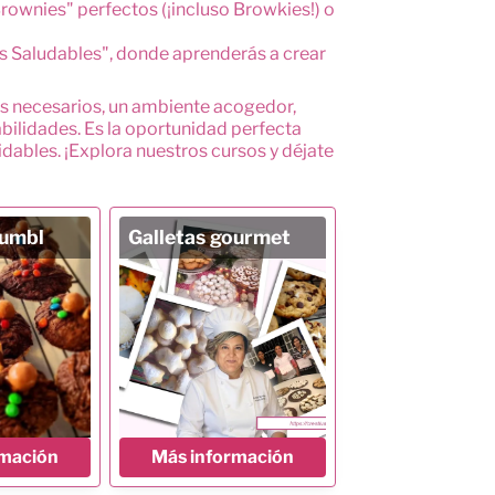
Brownies" perfectos (¡incluso Browkies!) o
es Saludables", donde aprenderás a crear
tes necesarios, un ambiente acogedor,
abilidades. Es la oportunidad perfecta
idables. ¡Explora nuestros cursos y déjate
rumbl
Galletas gourmet
rmación
Más información