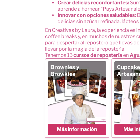
Crear delicias reconfortantes:
Sumé
aprende a hornear "Pays Artesanale
Innovar con opciones saludables:
D
delicias sin azúcar refinada, lácteos 
En Creativas by Laura, la experiencia es 
coffee breaks y, en muchos de nuestros cu
para despertar al repostero que llevas de
llevar por la magia de la repostería!
Tenemos
15
cursos de
repostería
en
Agu
Brownies y
Cupcake
Browkies
Artesan
Más información
Más in