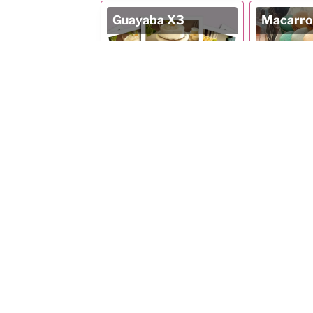
Guayaba X3
Macarro
Más información
Más in
Pasteles básicos
Pays art