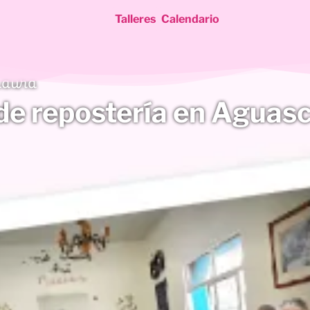
Talleres
Calendario
Laura
de repostería en Aguasc
ientes
entes
alientes
ientes