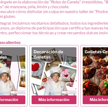
rgete en la elaboración de "Roles de Canela" irresistibles, "
s" de manzana, piña, limón y chocolate.
escubre cómo disfrutar sin culpa en nuestro taller de "Postr
ni gluten.
integral. Incluimos recetarios detallados, todos los ingredien
rsos, un diploma de participación que certifica tus nuevas h
ntro, perfeccionar tus técnicas y crear recuerdos dulces inolv
ascalientes
:
s
Decoración de
Galletas C
ales
Galletas
formación
Más información
Más info