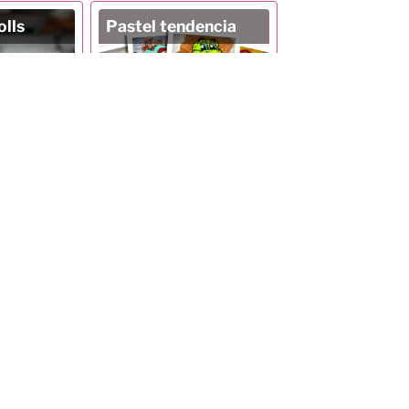
lls
Pastel tendencia
rmación
Más información
anela
Rosca de Reyes