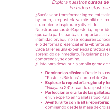
Explora nuestros
cursos de
En todos estos tall
¿Sueñas con transformar ingredientes si
by Laura, la repostería va más allá de una 
un ambiente inspirador y divertido.
Nuestros cursos de Repostería, impartid
que cada participante, sin importar su ni
intimidación: aquí no se requieren conoci
ello de forma presencial en la vibrante c
Cada taller es una experiencia práctica e
aprendido de inmediato. Te guiarán paso 
comprenda y se domine.
¿Listo para descubrir la amplia gama de 
Dominar los clásicos:
Desde la suav
"Pasteles Básicos" como el de Cho
Explorar la repostería regional y fe
"Guayaba X3", creando un pastel bañ
Perfeccionar el arte de las galletas:
en un experto en "Galletas tipo Pala
Aventurarte con la alta repostería:
dominando desde la masa de croiss