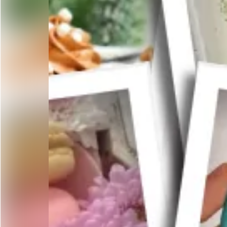
Curso de sushi en Aguascalientes
Curso de tacos de canasta en Aguascalientes
Curso de pasteles básicos en Aguascalientes
Curso de decoración de galletas en Aguascalientes
Curso de pasteles para diabeticos en Aguascalientes
Curso de galletas crumbl en Aguascalientes
Curso de pastel tendencia en Aguascalientes
Curso de jabones terapéuticos y artesanales en Aguasca