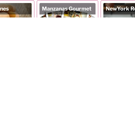
nes
Manzanas Gourmet
NewYork Ro
formación
Más información
Más info
esanales
Postres para
Roles de C
Diabéticos