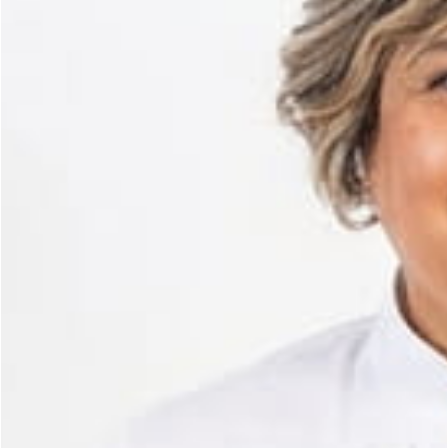
Curso de sushi en Aguascalientes
Curso de tacos de canasta en Aguascalientes
Curso de pasteles básicos en Aguascalientes
Curso de decoración de galletas en Aguascalientes
Curso de pasteles para diabeticos en Aguascalientes
Curso de galletas crumbl en Aguascalientes
Curso de pastel tendencia en Aguascalientes
Curso de jabones terapéuticos y artesanales en Aguasca