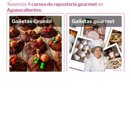
Tenemos
4
cursos de
reposteria gourmet
en
Aguascalientes
:
Galletas Crumbl
Galletas gourmet
Más información
Más información
Gelatinas gourmet
Macarrones