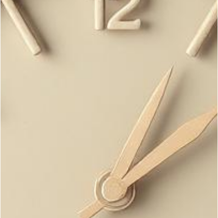
Curso de sushi en Aguascalientes
Curso de tacos de canasta en Aguascalientes
Curso de pasteles básicos en Aguascalientes
Curso de decoración de galletas en Aguascalientes
Curso de pasteles para diabeticos en Aguascalientes
Curso de galletas crumbl en Aguascalientes
Curso de pastel tendencia en Aguascalientes
Curso de jabones terapéuticos y artesanales en Aguasca