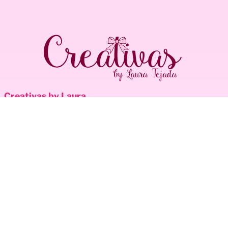
Creativas by Laura
Inicio
Entrar
Laura Tejada
Encuentranos:
Tepatitlan #311,
Canteras de San José,
CP 20,269
Aguascalientes, Ags.
Ver en Google Maps