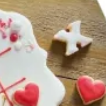
Curso de sushi en Aguascalientes
Curso de tacos de canasta en Aguascalientes
Curso de pasteles básicos en Aguascalientes
Curso de decoración de galletas en Aguascalientes
Curso de pasteles para diabeticos en Aguascalientes
Curso de galletas crumbl en Aguascalientes
Curso de pastel tendencia en Aguascalientes
Curso de postres para diabéticos en Aguascalientes