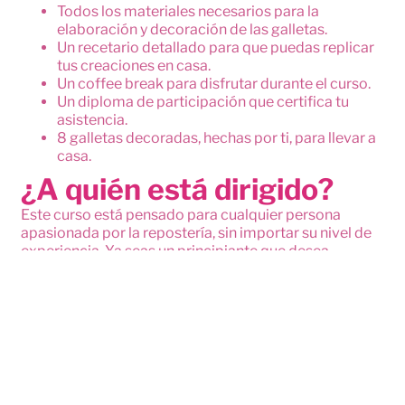
Todos los materiales necesarios para la
elaboración y decoración de las galletas.
Un recetario detallado para que puedas replicar
tus creaciones en casa.
Un coffee break para disfrutar durante el curso.
Un diploma de participación que certifica tu
asistencia.
8 galletas decoradas, hechas por ti, para llevar a
casa.
¿A quién está dirigido?
Este curso está pensado para cualquier persona
apasionada por la repostería, sin importar su nivel de
experiencia. Ya seas un principiante que desea
aprender las bases de la decoración de galletas o un
aficionado que busca perfeccionar sus técnicas, este
curso es para ti. Si te gusta la idea de crear tus propias
galletas decoradas, ¡este curso es perfecto para ti!
¡Reserva tu lugar ahora mismo e inicia un delicioso
viaje en el mundo de la repostería creativa!
Explorar etiquetas: