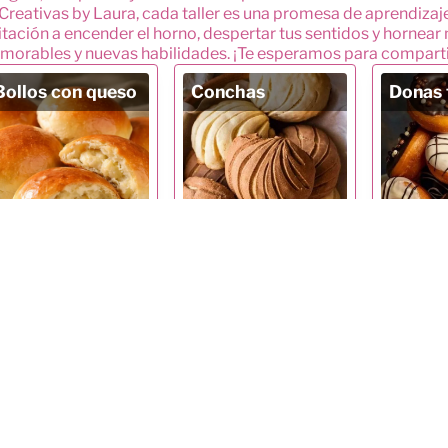
Creativas by Laura, cada taller es una promesa de aprendizaje,
itación a encender el horno, despertar tus sentidos y hornea
orables y nuevas habilidades. ¡Te esperamos para compartir 
Bollos con queso
Conchas
Donas 
Más información
Más información
Más i
Roles de Canela
Rosca de Reyes