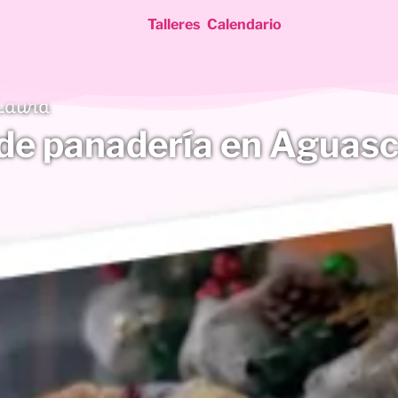
Talleres
Calendario
Laura
de panadería en Aguasc
ientes
entes
alientes
ientes