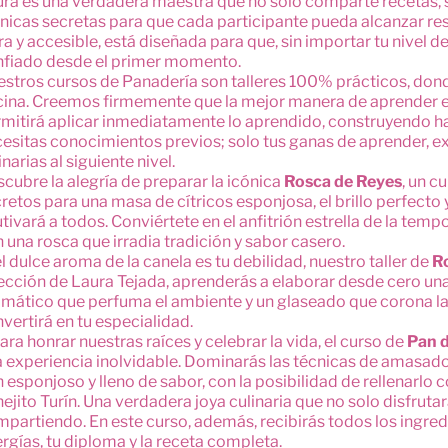
ra es una verdadera maestra que no solo comparte recetas, s
nicas secretas para que cada participante pueda alcanzar re
ra y accesible, está diseñada para que, sin importar tu nivel 
nfiado desde el primer momento.
stros cursos de Panadería son talleres 100% prácticos, donde 
ina. Creemos firmemente que la mejor manera de aprender es
mitirá aplicar inmediatamente lo aprendido, construyendo ha
esitas conocimientos previos; solo tus ganas de aprender, ex
inarias al siguiente nivel.
cubre la alegría de preparar la icónica
Rosca de Reyes
, un c
retos para una masa de cítricos esponjosa, el brillo perfecto 
tivará a todos. Conviértete en el anfitrión estrella de la tem
 una rosca que irradia tradición y sabor casero.
el dulce aroma de la canela es tu debilidad, nuestro taller de
Ro
ección de Laura Tejada, aprenderás a elaborar desde cero un
mático que perfuma el ambiente y un glaseado que corona la p
vertirá en tu especialidad.
ara honrar nuestras raíces y celebrar la vida, el curso de
Pan d
 experiencia inolvidable. Dominarás las técnicas de amasado
 esponjoso y lleno de sabor, con la posibilidad de rellenarlo 
ejito Turín. Una verdadera joya culinaria que no solo disfrut
partiendo. En este curso, además, recibirás todos los ingred
rgías, tu diploma y la receta completa.