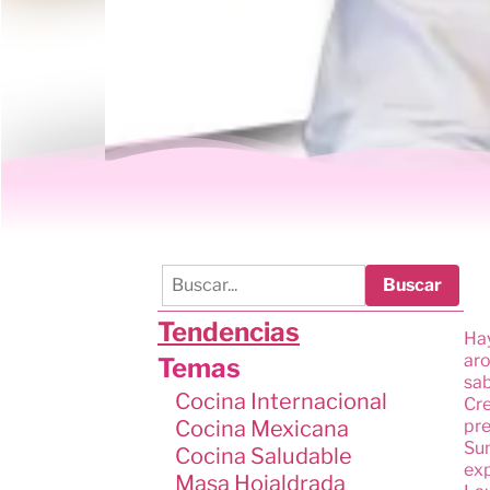
Buscar
Tendencias
Hay
aro
Temas
sab
Cocina Internacional
Cre
Cocina Mexicana
pre
Sum
Cocina Saludable
exp
Masa Hojaldrada