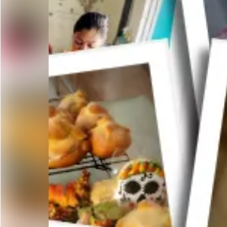
Curso de sushi en Aguascalientes
Curso de tacos de canasta en Aguascalientes
Curso de pasteles básicos en Aguascalientes
Curso de decoración de galletas en Aguascalientes
Curso de pasteles para diabeticos en Aguascalientes
Curso de galletas crumbl en Aguascalientes
Curso de pastel tendencia en Aguascalientes
Curso de jabones terapéuticos y artesanales en Aguasca