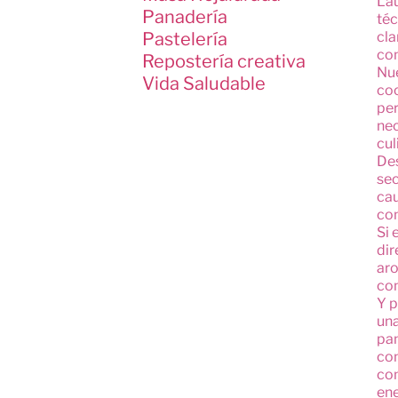
Lau
Panadería
téc
Pastelería
cla
co
Repostería creativa
Nue
Vida Saludable
coc
per
nec
cul
Des
sec
cau
con
Si 
dir
aro
con
Y p
una
pan
con
com
ene