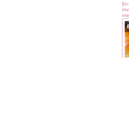
En 
inv
mem