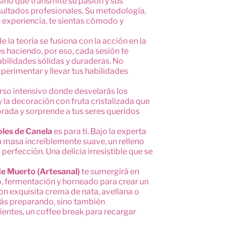
ino que transmite su pasión y sus
sultados profesionales. Su metodología,
de experiencia, te sientas cómodo y
la teoría se fusiona con la acción en la
 haciendo, por eso, cada sesión te
bilidades sólidas y duraderas. No
perimentar y llevar tus habilidades
urso intensivo donde desvelarás los
y la decoración con fruta cristalizada que
porada y sorprende a tus seres queridos
les de Canela
es para ti. Bajo la experta
a masa increíblemente suave, un relleno
erfección. Una delicia irresistible que se
e Muerto (Artesanal)
te sumergirá en
, fermentación y horneado para crear un
con exquisita crema de nata, avellana o
arás preparando, sino también
ientes, un coffee break para recargar