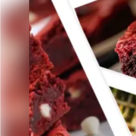
Curso de sushi en Aguascalientes
Curso de tacos de canasta en Aguascalientes
Curso de pasteles básicos en Aguascalientes
Curso de decoración de galletas en Aguascalientes
Curso de pasteles para diabeticos en Aguascalientes
Curso de galletas crumbl en Aguascalientes
Curso de pastel tendencia en Aguascalientes
Curso de jabones terapéuticos y artesanales en Aguasca