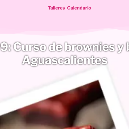
Talleres
Calendario
: Curso de brownies y 
Aguascalientes
ientes
entes
alientes
ientes