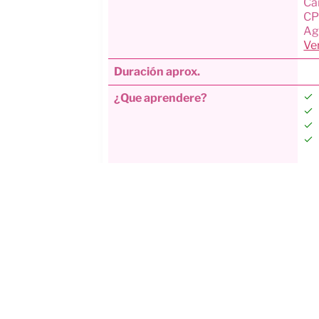
Ca
CP
Ag
Ve
Duración aprox.
¿Que aprendere?
Que incluye?