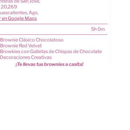
nteras de San José,
 20,269
uascalientes, Ags.
r en Google Maps
5h 0m
Brownie Clásico Chocolatoso
Brownie Red Velvet
Browkies con Galletas de Chispas de Chocolate
Decoraciones Creativas
¡Te llevas tus brownies a casita!
Recetario
Diploma
Coffe Break
Todos los materiales
Actualizado el
5 de julio de 2026
.