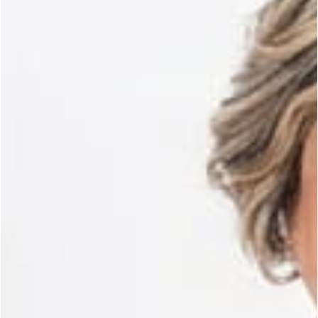
Curso de sushi en Aguascalientes
Curso de tacos de canasta en Aguascalientes
Curso de pasteles básicos en Aguascalientes
Curso de decoración de galletas en Aguascalientes
Curso de pasteles para diabeticos en Aguascalientes
Curso de galletas crumbl en Aguascalientes
Curso de pastel tendencia en Aguascalientes
Curso de jabones terapéuticos y artesanales en Aguasca